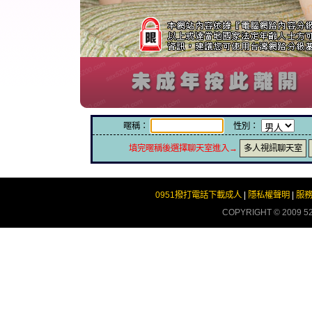
暱稱：
性別：
填完暱稱後選擇聊天室進入→
多人視訊聊天室
0951撥打電話下載成人
|
隱私權聲明
|
服
COPYRIGHT © 2009
5